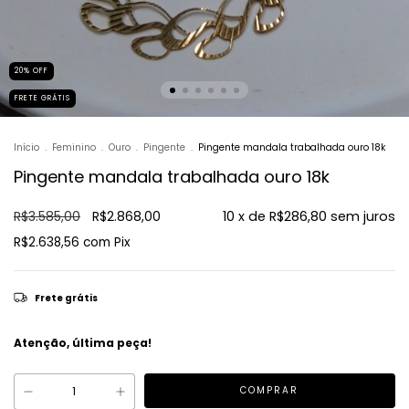
20
%
OFF
FRETE GRÁTIS
Início
.
Feminino
.
Ouro
.
Pingente
.
Pingente mandala trabalhada ouro 18k
Pingente mandala trabalhada ouro 18k
R$3.585,00
R$2.868,00
10
x de
R$286,80
sem juros
R$2.638,56
com
Pix
Frete grátis
Atenção, última peça!