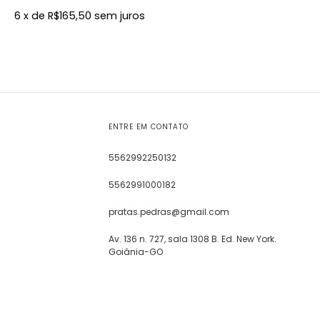
6
x de
R$165,50
sem juros
ENTRE EM CONTATO
5562992250132
5562991000182
pratas.pedras@gmail.com
Av. 136 n. 727, sala 1308 B. Ed. New York.
Goiânia-GO