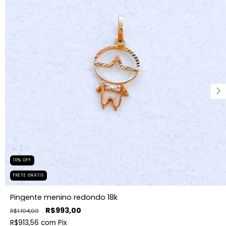
10
%
OFF
FRETE GRÁTIS
Pingente menino redondo 18k
R$993,00
R$1.104,00
R$913,56
com
Pix