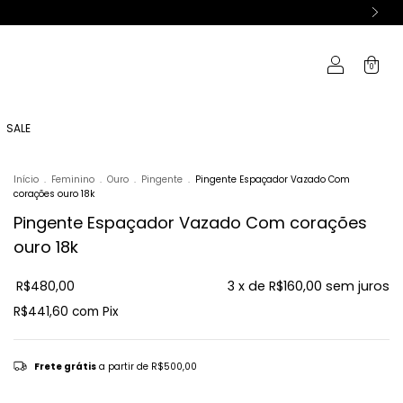
0
SALE
Início
.
Feminino
.
Ouro
.
Pingente
.
Pingente Espaçador Vazado Com
corações ouro 18k
Pingente Espaçador Vazado Com corações
ouro 18k
R$480,00
3
x de
R$160,00
sem juros
R$441,60
com
Pix
Frete grátis
a partir de
R$500,00