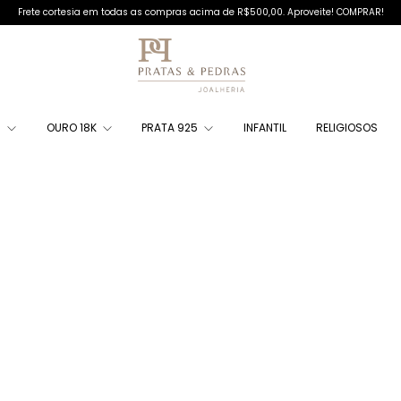
Frete cortesia em todas as compras acima de R$500,00. Aproveite! COMPRAR!
S
OURO 18K
PRATA 925
INFANTIL
RELIGIOSOS