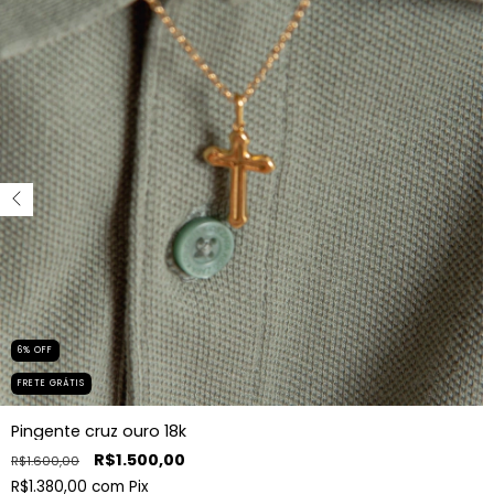
6
%
OFF
FRETE GRÁTIS
Pingente cruz ouro 18k
R$1.500,00
R$1.600,00
R$1.380,00
com
Pix