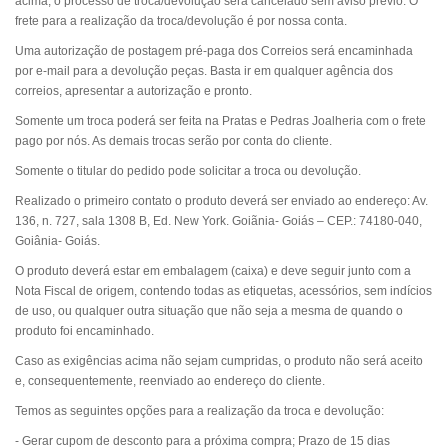
acima, o processo de troca/devolução será cancelado sem aviso prévio. O
frete para a realização da troca/devolução é por nossa conta.
Uma autorização de postagem pré-paga dos Correios será encaminhada
por e-mail para a devolução peças. Basta ir em qualquer agência dos
correios, apresentar a autorização e pronto.
Somente um troca poderá ser feita na Pratas e Pedras Joalheria com o frete
pago por nós. As demais trocas serão por conta do cliente.
Somente o titular do pedido pode solicitar a troca ou devolução.
Realizado o primeiro contato o produto deverá ser enviado ao endereço: Av.
136, n. 727, sala 1308 B, Ed. New York. Goiãnia- Goiás – CEP.: 74180-040,
Goiânia- Goiás.
O produto deverá estar em embalagem (caixa) e deve seguir junto com a
Nota Fiscal de origem, contendo todas as etiquetas, acessórios, sem indícios
de uso, ou qualquer outra situação que não seja a mesma de quando o
produto foi encaminhado.
Caso as exigências acima não sejam cumpridas, o produto não será aceito
e, consequentemente, reenviado ao endereço do cliente.
Temos as seguintes opções para a realização da troca e devolução:
- Gerar cupom de desconto para a próxima compra; Prazo de 15 dias