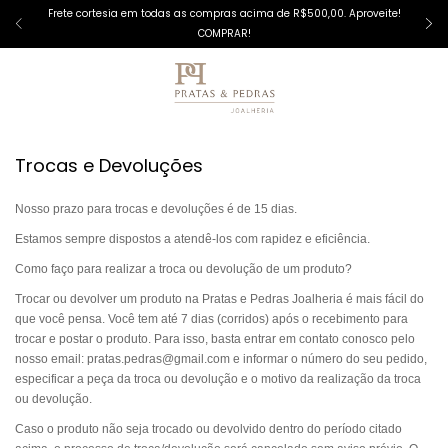
Frete cortesia em todas as compras acima de R$500,00. Aproveite!
COMPRAR!
Trocas e Devoluções
Nosso prazo para trocas e devoluções é de 15 dias.
Estamos sempre dispostos a atendê-los com rapidez e eficiência.
Como faço para realizar a troca ou devolução de um produto?
Trocar ou devolver um produto na Pratas e Pedras Joalheria é mais fácil do
que você pensa. Você tem até 7 dias (corridos) após o recebimento para
trocar e postar o produto. Para isso, basta entrar em contato conosco pelo
nosso email:
pratas.pedras@gmail.com
e informar o número do seu pedido,
especificar a peça da troca ou devolução e o motivo da realização da troca
ou devolução.
Caso o produto não seja trocado ou devolvido dentro do período citado