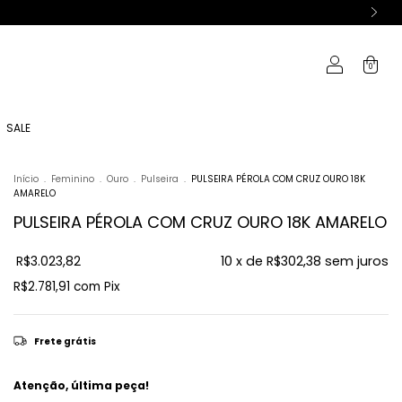
0
SALE
Início
.
Feminino
.
Ouro
.
Pulseira
.
PULSEIRA PÉROLA COM CRUZ OURO 18K
AMARELO
PULSEIRA PÉROLA COM CRUZ OURO 18K AMARELO
R$3.023,82
10
x de
R$302,38
sem juros
R$2.781,91
com
Pix
Frete grátis
Atenção, última peça!