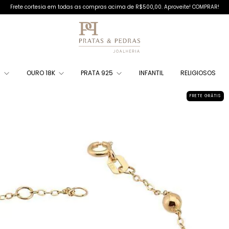
Frete cortesia em todas as compras acima de R$500,00. Aproveite! COMPRAR!
S
OURO 18K
PRATA 925
INFANTIL
RELIGIOSOS
FRETE GRÁTIS