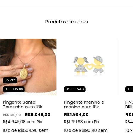
Produtos similares
10
%
OFF
FRETE GRÁTIS
FRETE GRÁTIS
FRET
Pingente Santa
Pingente menino e
PIN
Terezinha ouro 18k
menina ouro 18k
BRI
NA
R$5.049,00
R$1.904,00
R$5
R$5.610,00
R$4.645,08
com
Pix
R$1.751,68
com
Pix
R$4
10
x de
R$504,90
sem
10
x de
R$190,40
sem
10
x