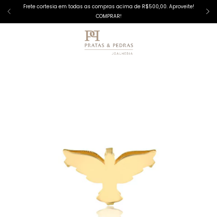
Frete cortesia em todas as compras acima de R$500,00. Aproveite!
COMPRAR!