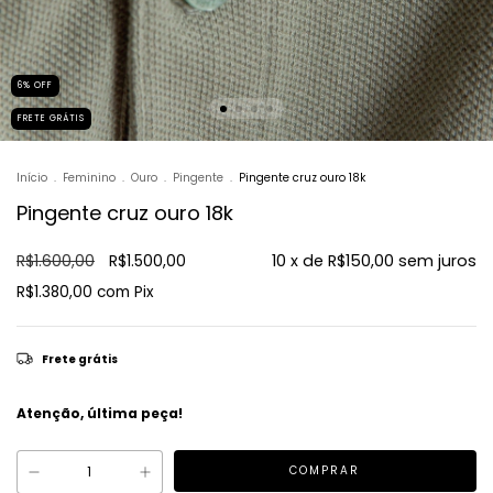
6
%
OFF
FRETE GRÁTIS
Início
.
Feminino
.
Ouro
.
Pingente
.
Pingente cruz ouro 18k
Pingente cruz ouro 18k
R$1.600,00
R$1.500,00
10
x de
R$150,00
sem juros
R$1.380,00
com
Pix
Frete grátis
Atenção, última peça!