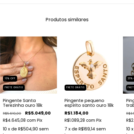
Produtos similares
10
%
OFF
20
%
FRETE GRÁTIS
FRETE GRÁTIS
FRET
Pingente Santa
Pingente pequeno
Pin
Terezinha ouro 18k
espírito santo ouro 18k
tra
R$5.049,00
R$1.184,00
R$5.610,00
R$3.
R$4.645,08
com
Pix
R$1.089,28
com
Pix
R$2
10
x de
R$504,90
sem
7
x de
R$169,14
sem
10
x