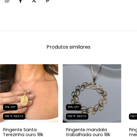
Produtos similares
10
%
OFF
20
%
OFF
FRETE GRÁTIS
FRETE GRÁTIS
FRET
Pingente Santa
Pingente mandala
Pin
Terezinha ouro 18k
trabalhada ouro 18k
men