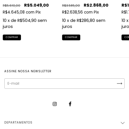
R$5.049,00
R$2.868,00
R$1
R$5.610,00
R$3.585,00
R$4.645,08
com
Pix
R$2.638,56
com
Pix
R$1
10
x de
R$504,90
sem
10
x de
R$286,80
sem
10
x
juros
juros
jur
ASSINE NOSSA NEWSLETTER
DEPARTAMENTOS