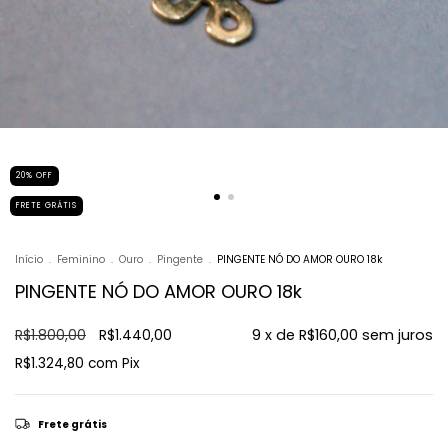
20
%
OFF
FRETE GRÁTIS
Início
.
Feminino
.
Ouro
.
Pingente
.
PINGENTE NÓ DO AMOR OURO 18k
PINGENTE NÓ DO AMOR OURO 18k
R$1.800,00
R$1.440,00
9
x de
R$160,00
sem juros
R$1.324,80
com
Pix
Frete grátis